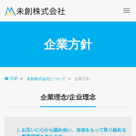
Me
企業方針
TOP
未創株式会社について
企業方針
企业理念
企業理念/
お互いに心から認め合い、自信をもって取り組める