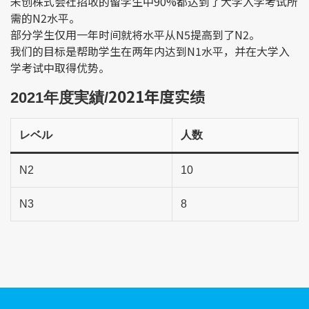
未创株式会社招收的留学生中90%都达到了大学入学考试所
需的N2水平。
部分学生仅用一年时间就将水平从N5提高到了N2。
我们的目标是帮助学生在两年内达到N1水平，并在大学入
学考试中取得优势。
2021年度实绩
2021年度実績/
レベル
人数
N2
10
N3
8