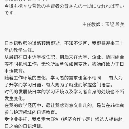
今後も様々な背景の学習者の皆さんの一助になれれば幸い
です。
主任教師：玉記 希美
日本语教师的道路转瞬即逝，不知不觉间，我即将迎来三十
年的教学生涯。
从最初在日本语学校任职，到后来在大学、企业、协同组合
等不同机构工作，无论所属单位如何变迁，我始终致力于日
本语教育。
随着工作环境的变化，学习者的需求也各不相同——有人为
了升学而学习日语，有人则为了就业而掌握这门语言。
时代的发展使日本的学习环境以及学习者自身的处境也不断
发生变化。
在我的教学经历中，最让我感到意义非凡的，是曾在菲律宾
参与护理领域的日语教育。
受企业委托，我负责为EPA（经济合作协定）候选人提供赴
日之前的日语培训。