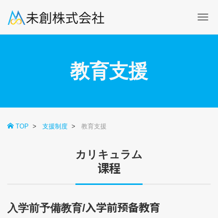
Me
教育支援
TOP
支援制度
教育支援
カリキュラム
课程
入学前预备教育
入学前予備教育/