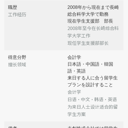
職歴
2008年から現在まで長崎
工作经历
総合科学大学で勤務
現在学生支援部 部長
2008年至今在长崎综合科
学大学工作
现任学生支援部部长
得意分野
会計学
擅长领域
日本語・中国語・韓国
語・英語
来日する人に合う留学生
プランを設計すること
会计学
日语・中文・韩语・英语
为来日人士设计适合的留
学生方案