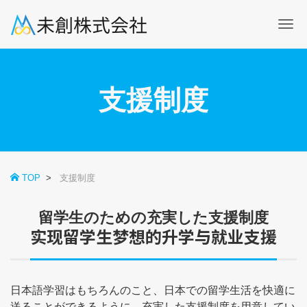
Me
支援制度
TOP
支援制度
留学生のための充実した支援制度
实现留学生梦想的升学与就业支援
日本語学習はもちろんのこと、日本での留学生活を快適に
送ることができるように、充実した支援制度を用意してい