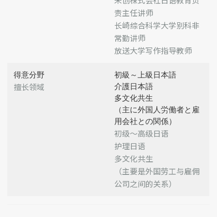
责主任讲师
长崎综合科学大学别科非
常勤讲师
放送大学写作指导教师
得意分野
初級～上級日本語
擅长领域
介護日本語
多文化共生
（主に外国人労働者と雇
用会社との関係）
初级～高级日语
护理日语
多文化共生
（主要是外国劳工与雇佣
公司之间的关系）