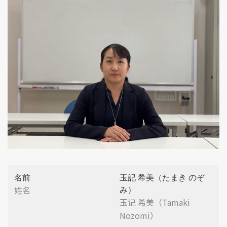
名前
玉記 希美（たまき のぞ
姓名
み）
玉记 希美（Tamaki
Nozomi）