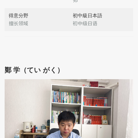
师
得意分野
初中級日本語
擅长领域
初中级日语
鄭 学（てい がく）