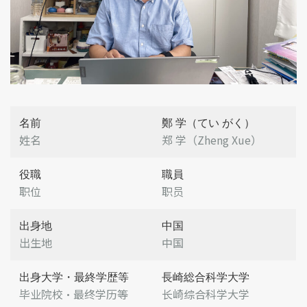
名前
鄭 学（てい がく）
姓名
郑 学（Zheng Xue）
役職
職員
职位
职员
出身地
中国
出生地
中国
出身大学・最終学歴等
長崎総合科学大学
毕业院校・最终学历等
长崎综合科学大学