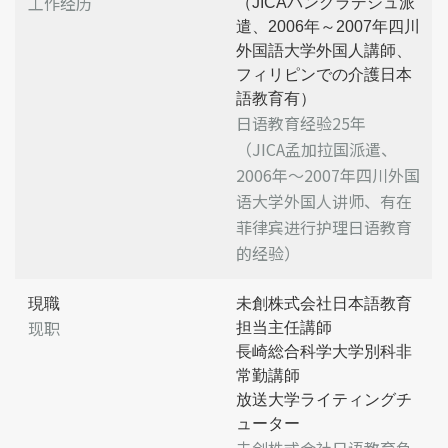
工作经历
（JICAバングラデシュ派
遣、2006年～2007年四川
外国語大学外国人講師、
フィリピンでの介護日本
語教育有）
日语教育经验25年
（JICA孟加拉国派遣、
2006年～2007年四川外国
语大学外国人讲师、有在
菲律宾进行护理日语教育
的经验）
現職
未創株式会社日本語教育
现职
担当主任講師
長崎総合科学大学別科非
常勤講師
放送大学ライティングチ
ューター
未创株式会社日语教育负