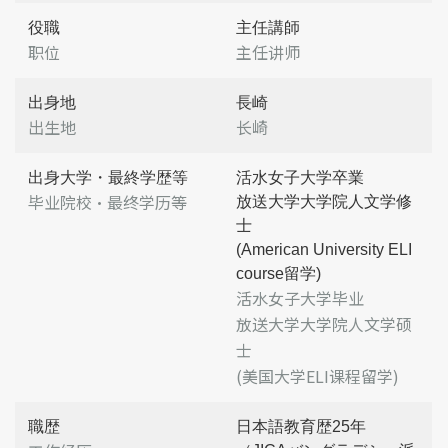
役職
主任講師
职位
主任讲师
出身地
長崎
出生地
长崎
出身大学・最終学歴等
活水女子大学卒業
毕业院校・最终学历等
放送大学大学院人文学修
士
(American University ELI
course留学)
活水女子大学毕业
放送大学大学院人文学硕
士
(美国大学ELI课程留学)
職歴
日本語教育歴25年