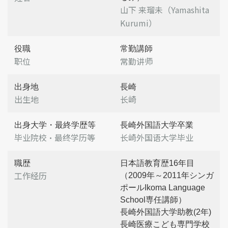
山下 来瑠未（Yamashita
Kurumi）
役職
常勤講師
职位
常勤讲师
出身地
長崎
出生地
长崎
出身大学・最終学歴等
長崎外国語大学卒業
毕业院校・最终学历等
长崎外国语大学毕业
職歴
日本語教育歴16年目
工作经历
（2009年～2011年シンガ
ポールIkoma Language
School専任講師）
長崎外国語大学助教(2年)
長崎医療こども専門学校