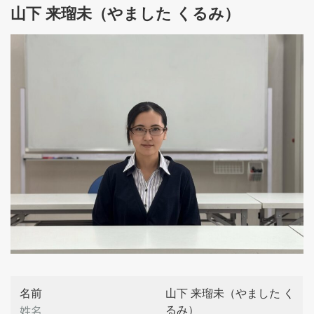
山下 来瑠未（やました くるみ）
名前
山下 来瑠未（やました く
姓名
るみ）