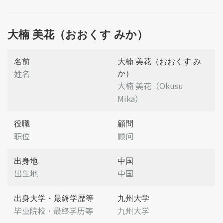
大楠 美花（おおくす みか）
名前
大楠 美花（おおくす み
姓名
か）
大楠 美花（Okusu
Mika）
役職
顧問
职位
顾问
出身地
中国
出生地
中国
出身大学・最終学歴等
九州大学
毕业院校・最终学历等
九州大学