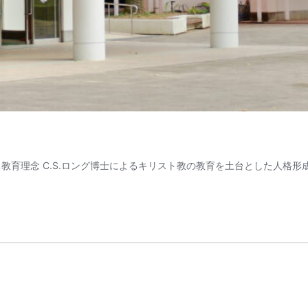
育理念 C.S.ロング博士によるキリスト教の教育を土台とした人格形成 