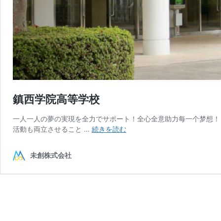
鎮西学院高等学校
一人一人の夢の実現を全力でサポート！全心全意助力每一个梦想！ 教
鎮
活動も両立させること …
続きを読む
西
学
未創株式会社
院
高
等
学
校