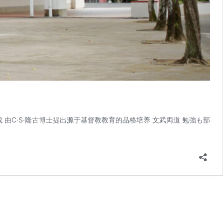
由C·S·隆古博士提出源于基督教教育的品格培养 文武両道 勉強も部